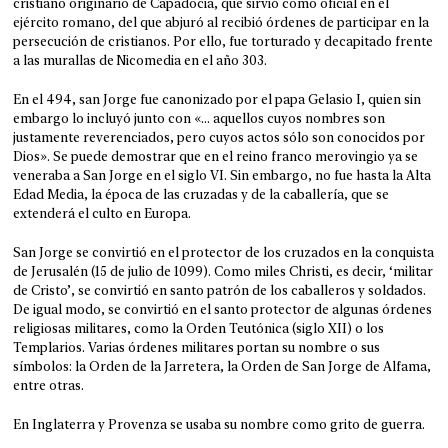
cristiano originario de Capadocia, que sirvió como oficial en el
ejército romano, del que abjuró al recibió órdenes de participar en la
persecución de cristianos. Por ello, fue torturado y decapitado frente
a las murallas de Nicomedia en el año 303.
En el 494, san Jorge fue canonizado por el papa Gelasio I, quien sin
embargo lo incluyó junto con «… aquellos cuyos nombres son
justamente reverenciados, pero cuyos actos sólo son conocidos por
Dios». Se puede demostrar que en el reino franco merovingio ya se
veneraba a San Jorge en el siglo VI. Sin embargo, no fue hasta la Alta
Edad Media, la época de las cruzadas y de la caballería, que se
extenderá el culto en Europa.
San Jorge se convirtió en el protector de los cruzados en la conquista
de Jerusalén (15 de julio de 1099). Como miles Christi, es decir, ‘militar
de Cristo’, se convirtió en santo patrón de los caballeros y soldados.
De igual modo, se convirtió en el santo protector de algunas órdenes
religiosas militares, como la Orden Teutónica (siglo XII) o los
Templarios. Varias órdenes militares portan su nombre o sus
símbolos: la Orden de la Jarretera, la Orden de San Jorge de Alfama,
entre otras.
En Inglaterra y Provenza se usaba su nombre como grito de guerra.