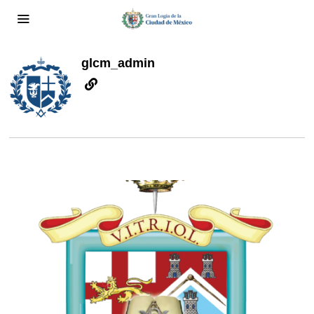
glcm_admin