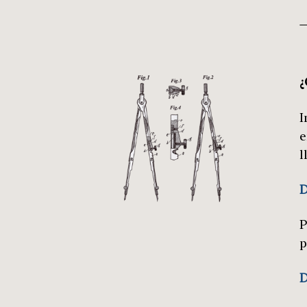
¿
I
e
l
D
P
p
D