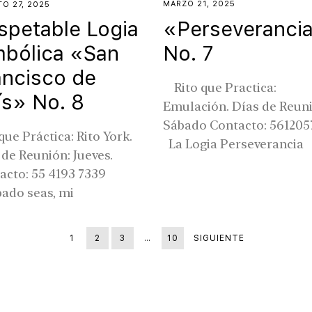
MARZO 21, 2025
O 27, 2025
«Perseveranci
spetable Logia
No. 7
mbólica «San
ancisco de
Rito que Practica:
ís» No. 8
Emulación. Días de Reun
Sábado Contacto: 561205
que Práctica: Rito York.
La Logia Perseverancia
 de Reunión: Jueves.
acto: 55 4193 7339
bado seas, mi
1
2
3
…
10
SIGUIENTE