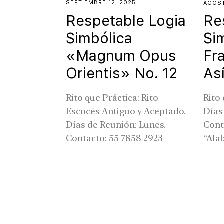
SEPTIEMBRE 12, 2025
AGOST
Respetable Logia
Re
Simbólica
Si
«Magnum Opus
Fr
Orientis» No. 12
As
Rito que Práctica: Rito
Rito 
Escocés Antiguo y Aceptado.
Días
Días de Reunión: Lunes.
Cont
Contacto: 55 7858 2923
“Ala